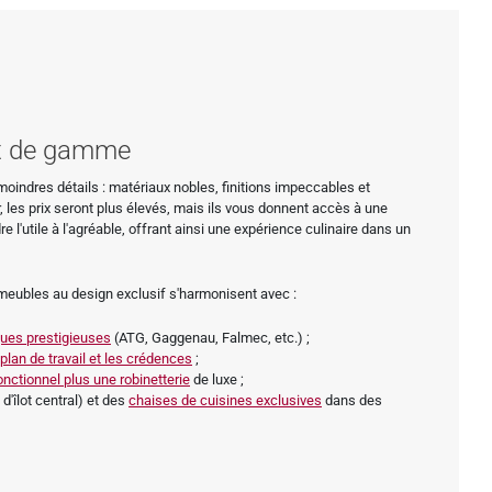
ut de gamme
moindres détails : matériaux nobles, finitions impeccables et
, les prix seront plus élevés, mais ils vous donnent accès à une
e l'utile à l'agréable, offrant ainsi une expérience culinaire dans un
meubles au design exclusif s'harmonisent avec :
ues prestigieuses
(ATG, Gaggenau, Falmec, etc.) ;
 plan de travail et les crédences
;
onctionnel plus une robinetterie
de luxe ;
 d'îlot central) et des
chaises de cuisines exclusives
dans des